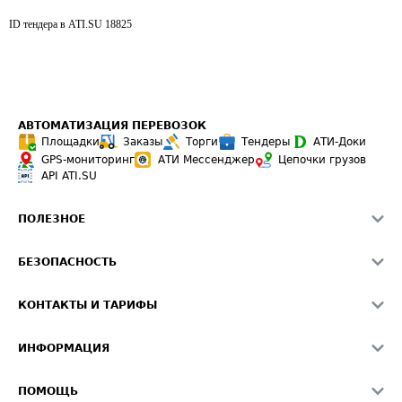
ID тендера в ATI.SU
18825
АВТОМАТИЗАЦИЯ ПЕРЕВОЗОК
Площадки
Заказы
Торги
Тендеры
АТИ-Доки
GPS-мониторинг
АТИ Мессенджер
Цепочки грузов
API ATI.SU
ПОЛЕЗНОЕ
Расчет расстояний
БЕЗОПАСНОСТЬ
Академия ATI.SU
ATI.SU о безопасности
Звезды ATI.SU на вашем сайте
КОНТАКТЫ И ТАРИФЫ
Памятка по проверке контрагентов
Индекс ATI.SU FTL РФ
О системе ATI.SU
Светофор+
Средние ставки
ИНФОРМАЦИЯ
Контактная информация
Страхование
Выгодные направления
Блог
Реклама на сайте
О формировании Паспорта
ПОМОЩЬ