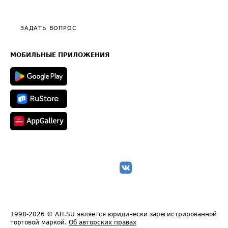
Эксклюзивные материалы
Тарифы
Видео по работе с ATI.SU
Политика конфиденциальности
Полезное по перевозкам
Общие положения
ЗАДАТЬ ВОПРОС
Часто задаваемые вопросы (FAQ)
Карта сайта
Техническая информация
МОБИЛЬНЫЕ ПРИЛОЖЕНИЯ
1998-2026
© ATI.SU является юридически зарегистрированной
торговой маркой.
Об авторских правах