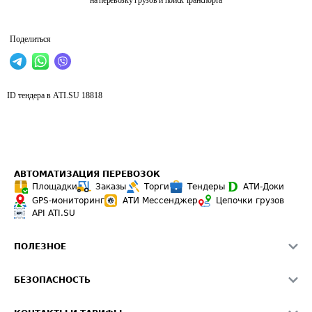
на перевозку грузов и поиск транспорта
Поделиться
ID тендера в ATI.SU
18818
АВТОМАТИЗАЦИЯ ПЕРЕВОЗОК
Площадки
Заказы
Торги
Тендеры
АТИ-Доки
GPS-мониторинг
АТИ Мессенджер
Цепочки грузов
API ATI.SU
ПОЛЕЗНОЕ
Расчет расстояний
БЕЗОПАСНОСТЬ
Академия ATI.SU
ATI.SU о безопасности
Звезды ATI.SU на вашем сайте