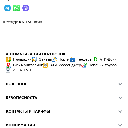
ID тендера в ATI.SU
18816
АВТОМАТИЗАЦИЯ ПЕРЕВОЗОК
Площадки
Заказы
Торги
Тендеры
АТИ-Доки
GPS-мониторинг
АТИ Мессенджер
Цепочки грузов
API ATI.SU
ПОЛЕЗНОЕ
Расчет расстояний
БЕЗОПАСНОСТЬ
Академия ATI.SU
ATI.SU о безопасности
Звезды ATI.SU на вашем сайте
КОНТАКТЫ И ТАРИФЫ
Памятка по проверке контрагентов
Индекс ATI.SU FTL РФ
О системе ATI.SU
Светофор+
Средние ставки
ИНФОРМАЦИЯ