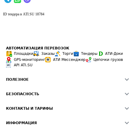
ID тендера в ATI.SU
18784
АВТОМАТИЗАЦИЯ ПЕРЕВОЗОК
Площадки
Заказы
Торги
Тендеры
АТИ-Доки
GPS-мониторинг
АТИ Мессенджер
Цепочки грузов
API ATI.SU
ПОЛЕЗНОЕ
Расчет расстояний
БЕЗОПАСНОСТЬ
Академия ATI.SU
ATI.SU о безопасности
Звезды ATI.SU на вашем сайте
КОНТАКТЫ И ТАРИФЫ
Памятка по проверке контрагентов
Индекс ATI.SU FTL РФ
О системе ATI.SU
Светофор+
Средние ставки
ИНФОРМАЦИЯ
Контактная информация
Страхование
Выгодные направления
Блог