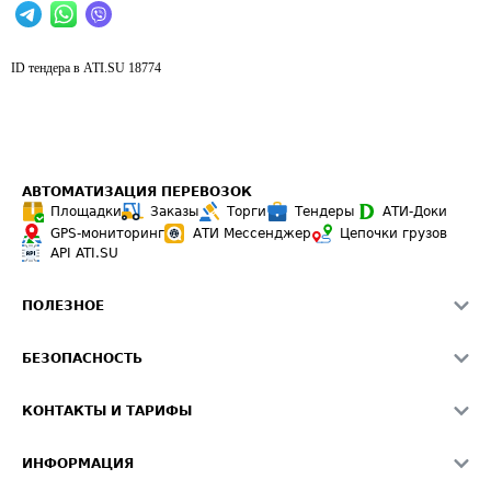
ID тендера в ATI.SU
18774
АВТОМАТИЗАЦИЯ ПЕРЕВОЗОК
Площадки
Заказы
Торги
Тендеры
АТИ-Доки
GPS-мониторинг
АТИ Мессенджер
Цепочки грузов
API ATI.SU
ПОЛЕЗНОЕ
Расчет расстояний
БЕЗОПАСНОСТЬ
Академия ATI.SU
ATI.SU о безопасности
Звезды ATI.SU на вашем сайте
КОНТАКТЫ И ТАРИФЫ
Памятка по проверке контрагентов
Индекс ATI.SU FTL РФ
О системе ATI.SU
Светофор+
Средние ставки
ИНФОРМАЦИЯ
Контактная информация
Страхование