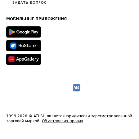
Полезное по перевозкам
Общие положения
ЗАДАТЬ ВОПРОС
Часто задаваемые вопросы (FAQ)
Карта сайта
Техническая информация
МОБИЛЬНЫЕ ПРИЛОЖЕНИЯ
1998-2026
© ATI.SU является юридически зарегистрированной
торговой маркой.
Об авторских правах