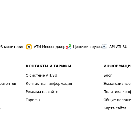
PS-мониторинг
АТИ Мессенджер
Цепочки грузов
API ATI.SU
КОНТАКТЫ И ТАРИФЫ
ИНФОРМАЦИ
О системе ATI.SU
Блог
рагентов
Контактная информация
Эксклюзивные
Реклама на сайте
Политика кон
Тарифы
Общие полож
а
Карта сайта