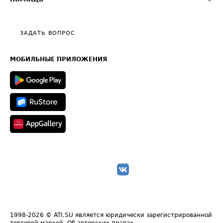
Эксклюзивные материалы
Тарифы
Видео по работе с ATI.SU
Политика конфиденциальности
Полезное по перевозкам
Общие положения
ЗАДАТЬ ВОПРОС
Часто задаваемые вопросы (FAQ)
Карта сайта
Техническая информация
МОБИЛЬНЫЕ ПРИЛОЖЕНИЯ
1998-2026
© ATI.SU является юридически зарегистрированной