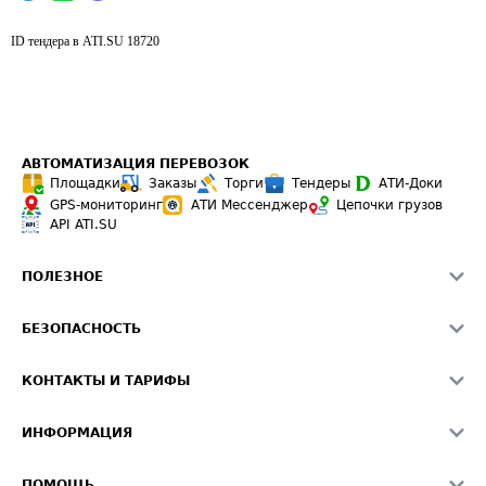
ID тендера в ATI.SU
18720
АВТОМАТИЗАЦИЯ ПЕРЕВОЗОК
Площадки
Заказы
Торги
Тендеры
АТИ-Доки
GPS-мониторинг
АТИ Мессенджер
Цепочки грузов
API ATI.SU
ПОЛЕЗНОЕ
Расчет расстояний
БЕЗОПАСНОСТЬ
Академия ATI.SU
ATI.SU о безопасности
Звезды ATI.SU на вашем сайте
КОНТАКТЫ И ТАРИФЫ
Памятка по проверке контрагентов
Индекс ATI.SU FTL РФ
О системе ATI.SU
Светофор+
Средние ставки
ИНФОРМАЦИЯ
Контактная информация
Страхование
Выгодные направления
Блог
Реклама на сайте
О формировании Паспорта
ПОМОЩЬ