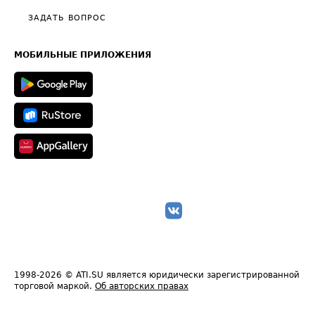
Полезное по перевозкам
Общие положения
ЗАДАТЬ ВОПРОС
Часто задаваемые вопросы (FAQ)
Карта сайта
Техническая информация
МОБИЛЬНЫЕ ПРИЛОЖЕНИЯ
1998-2026
© ATI.SU является юридически зарегистрированной
торговой маркой.
Об авторских правах