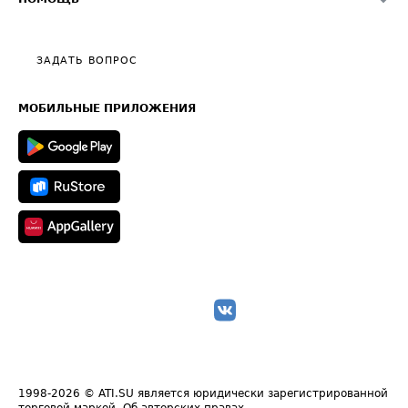
Эксклюзивные материалы
Тарифы
Видео по работе с ATI.SU
Политика конфиденциальности
Полезное по перевозкам
Общие положения
ЗАДАТЬ ВОПРОС
Часто задаваемые вопросы (FAQ)
Карта сайта
Техническая информация
МОБИЛЬНЫЕ ПРИЛОЖЕНИЯ
1998-2026
© ATI.SU является юридически зарегистрированной