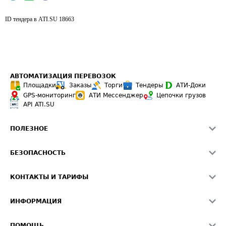
ID тендера в ATI.SU
18663
АВТОМАТИЗАЦИЯ ПЕРЕВОЗОК
Площадки
Заказы
Торги
Тендеры
АТИ-Доки
GPS-мониторинг
АТИ Мессенджер
Цепочки грузов
API ATI.SU
ПОЛЕЗНОЕ
Расчет расстояний
БЕЗОПАСНОСТЬ
Академия ATI.SU
ATI.SU о безопасности
Звезды ATI.SU на вашем сайте
КОНТАКТЫ И ТАРИФЫ
Памятка по проверке контрагентов
Индекс ATI.SU FTL РФ
О системе ATI.SU
Светофор+
Средние ставки
ИНФОРМАЦИЯ
Контактная информация
Страхование
Выгодные направления
Блог
Реклама на сайте
О формировании Паспорта
ПОМОЩЬ