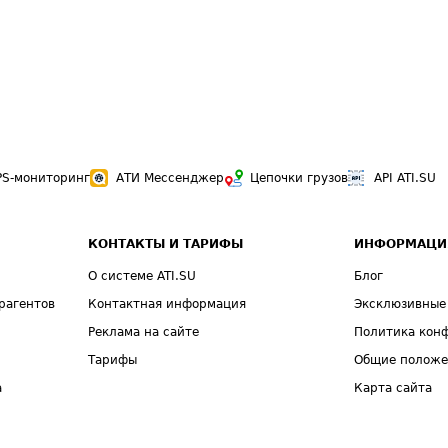
PS-мониторинг
АТИ Мессенджер
Цепочки грузов
API ATI.SU
КОНТАКТЫ И ТАРИФЫ
ИНФОРМАЦИ
О системе ATI.SU
Блог
рагентов
Контактная информация
Эксклюзивные
Реклама на сайте
Политика кон
Тарифы
Общие полож
а
Карта сайта