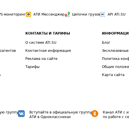
PS-мониторинг
АТИ Мессенджер
Цепочки грузов
API ATI.SU
КОНТАКТЫ И ТАРИФЫ
ИНФОРМАЦИ
О системе ATI.SU
Блог
рагентов
Контактная информация
Эксклюзивные
Реклама на сайте
Политика кон
Тарифы
Общие полож
а
Карта сайта
ую группу
Вступайте в официальную группу
Канал АТИ с 
АТИ в Одноклассниках
по работе с с