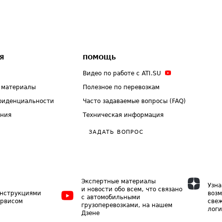
Я
ПОМОЩЬ
Видео по работе с ATI.SU
 материалы
Полезное по перевозкам
фиденциальности
Часто задаваемые вопросы (FAQ)
ения
Техническая информация
ЗАДАТЬ ВОПРОС
Экспертные материалы
Узна
и новости обо всем, что связано
инструкциями
возм
с автомобильными
ервисом
свеж
грузоперевозками, на нашем
логи
Дзене