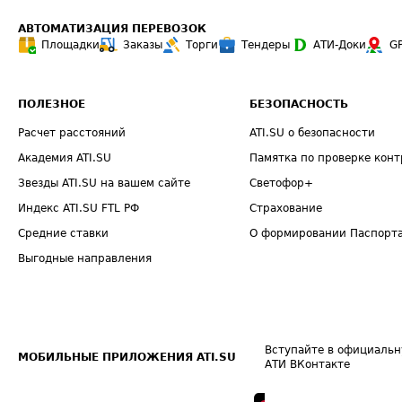
АВТОМАТИЗАЦИЯ ПЕРЕВОЗОК
Площадки
Заказы
Торги
Тендеры
АТИ-Доки
G
ПОЛЕЗНОЕ
БЕЗОПАСНОСТЬ
Расчет расстояний
ATI.SU о безопасности
Академия ATI.SU
Памятка по проверке конт
Звезды ATI.SU на вашем сайте
Светофор+
Индекс ATI.SU FTL РФ
Страхование
Средние ставки
О формировании Паспорт
Выгодные направления
Вступайте в официальн
МОБИЛЬНЫЕ ПРИЛОЖЕНИЯ ATI.SU
АТИ ВКонтакте