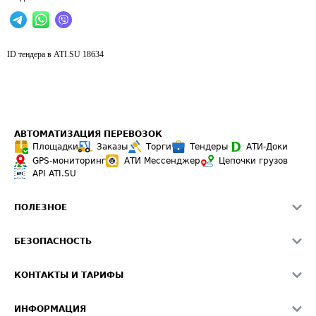
ID тендера в ATI.SU
18634
АВТОМАТИЗАЦИЯ ПЕРЕВОЗОК
Площадки
Заказы
Торги
Тендеры
АТИ-Доки
GPS-мониторинг
АТИ Мессенджер
Цепочки грузов
API ATI.SU
ПОЛЕЗНОЕ
Расчет расстояний
БЕЗОПАСНОСТЬ
Академия ATI.SU
ATI.SU о безопасности
Звезды ATI.SU на вашем сайте
КОНТАКТЫ И ТАРИФЫ
Памятка по проверке контрагентов
Индекс ATI.SU FTL РФ
О системе ATI.SU
Светофор+
Средние ставки
ИНФОРМАЦИЯ