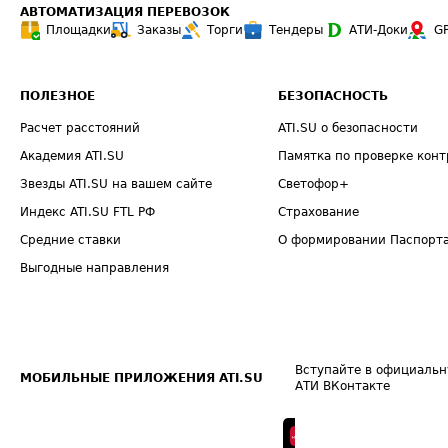
АВТОМАТИЗАЦИЯ ПЕРЕВОЗОК
Площадки
Заказы
Торги
Тендеры
АТИ-Доки
G
ПОЛЕЗНОЕ
БЕЗОПАСНОСТЬ
Расчет расстояний
ATI.SU о безопасности
Академия ATI.SU
Памятка по проверке конт
Звезды ATI.SU на вашем сайте
Светофор+
Индекс ATI.SU FTL РФ
Страхование
Средние ставки
О формировании Паспорт
Выгодные направления
Вступайте в официальн
МОБИЛЬНЫЕ ПРИЛОЖЕНИЯ ATI.SU
АТИ ВКонтакте