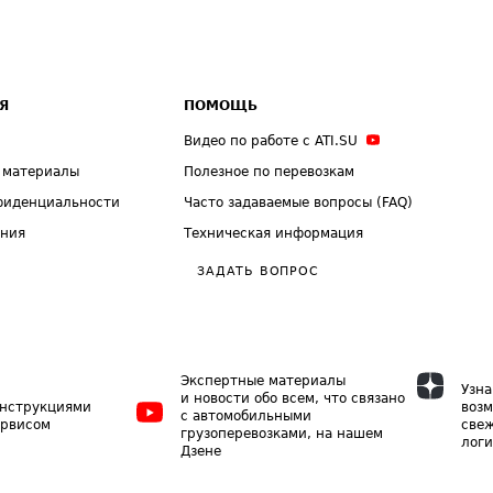
Я
ПОМОЩЬ
Видео по работе с ATI.SU
 материалы
Полезное по перевозкам
фиденциальности
Часто задаваемые вопросы (FAQ)
ения
Техническая информация
ЗАДАТЬ ВОПРОС
Экспертные материалы
Узна
и новости обо всем, что связано
инструкциями
возм
с автомобильными
ервисом
свеж
грузоперевозками, на нашем
логи
Дзене