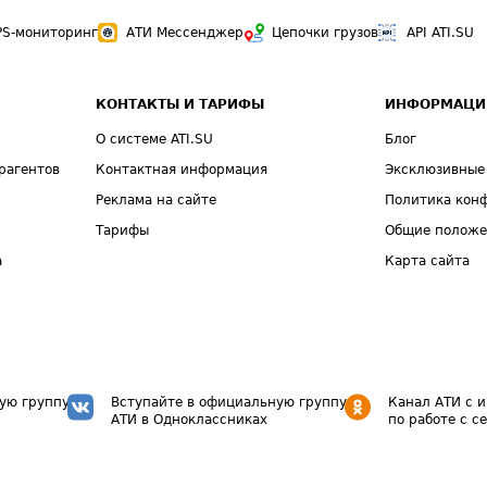
PS-мониторинг
АТИ Мессенджер
Цепочки грузов
API ATI.SU
КОНТАКТЫ И ТАРИФЫ
ИНФОРМАЦИ
О системе ATI.SU
Блог
рагентов
Контактная информация
Эксклюзивные
Реклама на сайте
Политика кон
Тарифы
Общие полож
а
Карта сайта
ую группу
Вступайте в официальную группу
Канал АТИ с 
АТИ в Одноклассниках
по работе с с