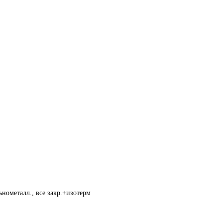
нометалл., все закр.+изотерм