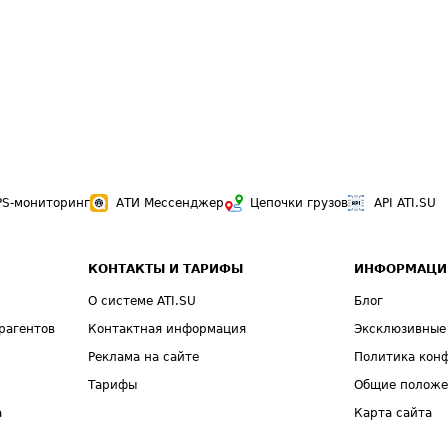
PS-мониторинг
АТИ Мессенджер
Цепочки грузов
API ATI.SU
КОНТАКТЫ И ТАРИФЫ
ИНФОРМАЦИ
О системе ATI.SU
Блог
рагентов
Контактная информация
Эксклюзивные
Реклама на сайте
Политика кон
Тарифы
Общие полож
а
Карта сайта