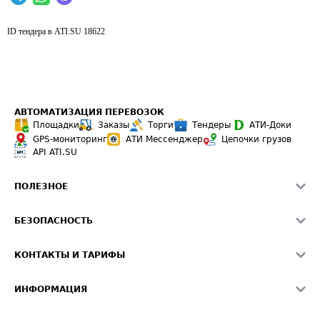
ID тендера в ATI.SU
18622
АВТОМАТИЗАЦИЯ ПЕРЕВОЗОК
Площадки
Заказы
Торги
Тендеры
АТИ-Доки
GPS-мониторинг
АТИ Мессенджер
Цепочки грузов
API ATI.SU
ПОЛЕЗНОЕ
Расчет расстояний
БЕЗОПАСНОСТЬ
Академия ATI.SU
ATI.SU о безопасности
Звезды ATI.SU на вашем сайте
КОНТАКТЫ И ТАРИФЫ
Памятка по проверке контрагентов
Индекс ATI.SU FTL РФ
О системе ATI.SU
Светофор+
Средние ставки
ИНФОРМАЦИЯ
Контактная информация
Страхование
Выгодные направления
Блог
Реклама на сайте