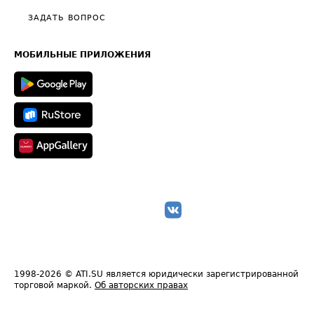
Полезное по перевозкам
Общие положения
ЗАДАТЬ ВОПРОС
Часто задаваемые вопросы (FAQ)
Карта сайта
Техническая информация
МОБИЛЬНЫЕ ПРИЛОЖЕНИЯ
1998-2026
© ATI.SU является юридически зарегистрированной
торговой маркой.
Об авторских правах