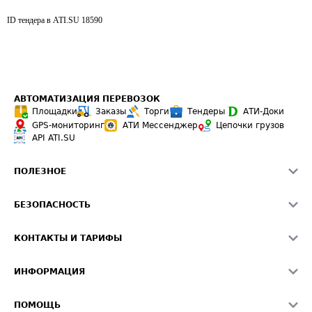
ID тендера в ATI.SU
18590
АВТОМАТИЗАЦИЯ ПЕРЕВОЗОК
Площадки
Заказы
Торги
Тендеры
АТИ-Доки
GPS-мониторинг
АТИ Мессенджер
Цепочки грузов
API ATI.SU
ПОЛЕЗНОЕ
Расчет расстояний
БЕЗОПАСНОСТЬ
Академия ATI.SU
ATI.SU о безопасности
Звезды ATI.SU на вашем сайте
КОНТАКТЫ И ТАРИФЫ
Памятка по проверке контрагентов
Индекс ATI.SU FTL РФ
О системе ATI.SU
Светофор+
Средние ставки
ИНФОРМАЦИЯ
Контактная информация
Страхование
Выгодные направления
Блог
Реклама на сайте
О формировании Паспорта
ПОМОЩЬ