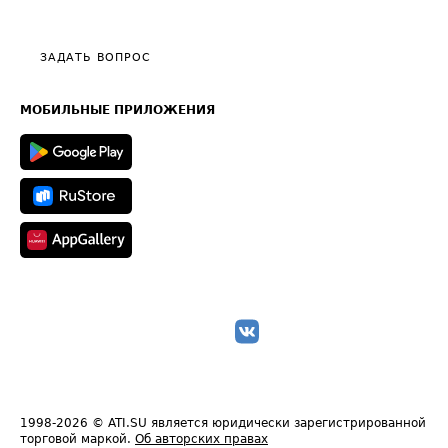
Эксклюзивные материалы
Тарифы
Видео по работе с ATI.SU
Политика конфиденциальности
Полезное по перевозкам
Общие положения
ЗАДАТЬ ВОПРОС
Часто задаваемые вопросы (FAQ)
Карта сайта
Техническая информация
МОБИЛЬНЫЕ ПРИЛОЖЕНИЯ
1998-2026
© ATI.SU является юридически зарегистрированной
торговой маркой.
Об авторских правах