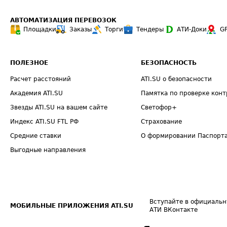
АВТОМАТИЗАЦИЯ ПЕРЕВОЗОК
Площадки
Заказы
Торги
Тендеры
АТИ-Доки
G
ПОЛЕЗНОЕ
БЕЗОПАСНОСТЬ
Расчет расстояний
ATI.SU о безопасности
Академия ATI.SU
Памятка по проверке конт
Звезды ATI.SU на вашем сайте
Светофор+
Индекс ATI.SU FTL РФ
Страхование
Средние ставки
О формировании Паспорт
Выгодные направления
Вступайте в официальн
МОБИЛЬНЫЕ ПРИЛОЖЕНИЯ ATI.SU
АТИ ВКонтакте