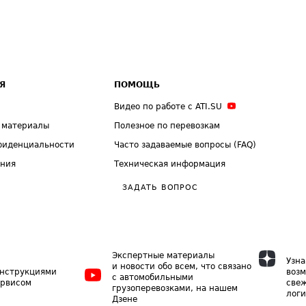
Я
ПОМОЩЬ
Видео по работе с ATI.SU
 материалы
Полезное по перевозкам
фиденциальности
Часто задаваемые вопросы (FAQ)
ения
Техническая информация
ЗАДАТЬ ВОПРОС
Экспертные материалы
Узна
и новости обо всем, что связано
инструкциями
возм
с автомобильными
ервисом
свеж
грузоперевозками, на нашем
логи
Дзене