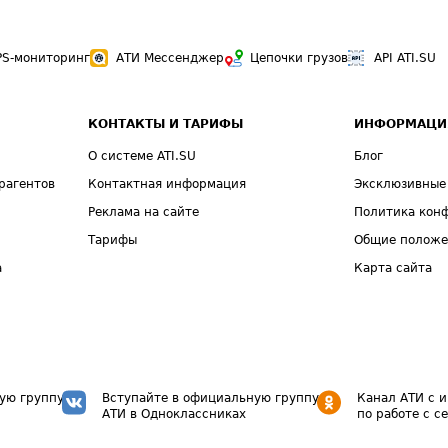
PS-мониторинг
АТИ Мессенджер
Цепочки грузов
API ATI.SU
КОНТАКТЫ И ТАРИФЫ
ИНФОРМАЦИ
О системе ATI.SU
Блог
рагентов
Контактная информация
Эксклюзивные
Реклама на сайте
Политика кон
Тарифы
Общие полож
а
Карта сайта
ую группу
Вступайте в официальную группу
Канал АТИ с 
АТИ в Одноклассниках
по работе с с