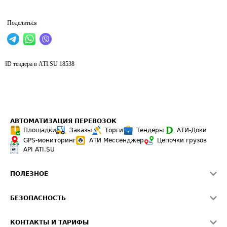
Поделиться
ID тендера в ATI.SU
18538
АВТОМАТИЗАЦИЯ ПЕРЕВОЗОК
Площадки
Заказы
Торги
Тендеры
АТИ-Доки
GPS-мониторинг
АТИ Мессенджер
Цепочки грузов
API ATI.SU
ПОЛЕЗНОЕ
Расчет расстояний
БЕЗОПАСНОСТЬ
Академия ATI.SU
ATI.SU о безопасности
Звезды ATI.SU на вашем сайте
КОНТАКТЫ И ТАРИФЫ