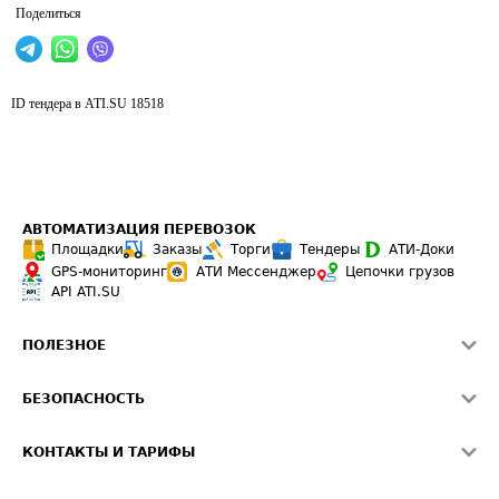
Поделиться
ID тендера в ATI.SU
18518
АВТОМАТИЗАЦИЯ ПЕРЕВОЗОК
Площадки
Заказы
Торги
Тендеры
АТИ-Доки
GPS-мониторинг
АТИ Мессенджер
Цепочки грузов
API ATI.SU
ПОЛЕЗНОЕ
Расчет расстояний
БЕЗОПАСНОСТЬ
Академия ATI.SU
ATI.SU о безопасности
Звезды ATI.SU на вашем сайте
КОНТАКТЫ И ТАРИФЫ
Памятка по проверке контрагентов
Индекс ATI.SU FTL РФ
О системе ATI.SU
Светофор+