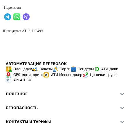
Поделиться
ID тендера в ATI.SU
18499
АВТОМАТИЗАЦИЯ ПЕРЕВОЗОК
Площадки
Заказы
Торги
Тендеры
АТИ-Доки
GPS-мониторинг
АТИ Мессенджер
Цепочки грузов
API ATI.SU
ПОЛЕЗНОЕ
Расчет расстояний
БЕЗОПАСНОСТЬ
Академия ATI.SU
ATI.SU о безопасности
Звезды ATI.SU на вашем сайте
КОНТАКТЫ И ТАРИФЫ
Памятка по проверке контрагентов
Индекс ATI.SU FTL РФ