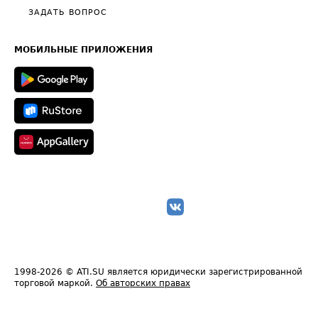
Полезное по перевозкам
Общие положения
ЗАДАТЬ ВОПРОС
Часто задаваемые вопросы (FAQ)
Карта сайта
Техническая информация
МОБИЛЬНЫЕ ПРИЛОЖЕНИЯ
1998-2026
© ATI.SU является юридически зарегистрированной
торговой маркой.
Об авторских правах