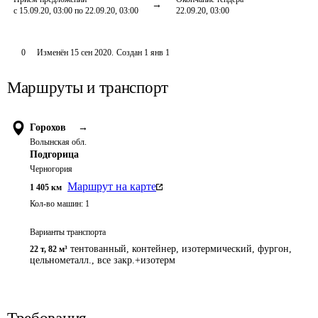
с 15.09.20, 03:00 по 22.09.20, 03:00
22.09.20, 03:00
0
Изменён
15 сен 2020
.
Создан
1 янв 1
Маршруты и транспорт
Горохов
→
Волынская обл.
Подгорица
Черногория
Маршрут на карте
1 405
км
Кол-во машин:
1
Варианты транспорта
тентованный, контейнер, изотермический, фургон,
22 т
,
82 м³
цельнометалл., все закр.+изотерм