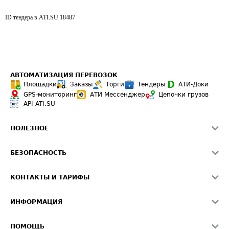
ID тендера в ATI.SU
18487
АВТОМАТИЗАЦИЯ ПЕРЕВОЗОК
Площадки
Заказы
Торги
Тендеры
АТИ-Доки
GPS-мониторинг
АТИ Мессенджер
Цепочки грузов
API ATI.SU
ПОЛЕЗНОЕ
Расчет расстояний
БЕЗОПАСНОСТЬ
Академия ATI.SU
ATI.SU о безопасности
Звезды ATI.SU на вашем сайте
КОНТАКТЫ И ТАРИФЫ
Памятка по проверке контрагентов
Индекс ATI.SU FTL РФ
О системе ATI.SU
Светофор+
Средние ставки
ИНФОРМАЦИЯ
Контактная информация
Страхование
Выгодные направления
Блог
Реклама на сайте
О формировании Паспорта
ПОМОЩЬ