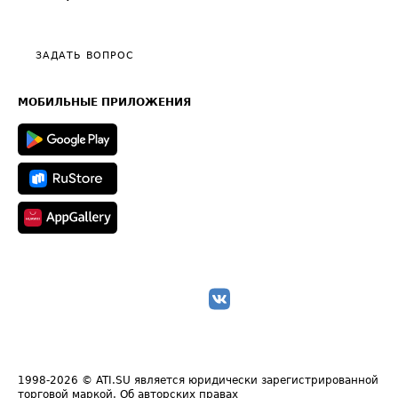
Эксклюзивные материалы
Тарифы
Видео по работе с ATI.SU
Политика конфиденциальности
Полезное по перевозкам
Общие положения
ЗАДАТЬ ВОПРОС
Часто задаваемые вопросы (FAQ)
Карта сайта
Техническая информация
МОБИЛЬНЫЕ ПРИЛОЖЕНИЯ
1998-2026
© ATI.SU является юридически зарегистрированной
торговой маркой.
Об авторских правах