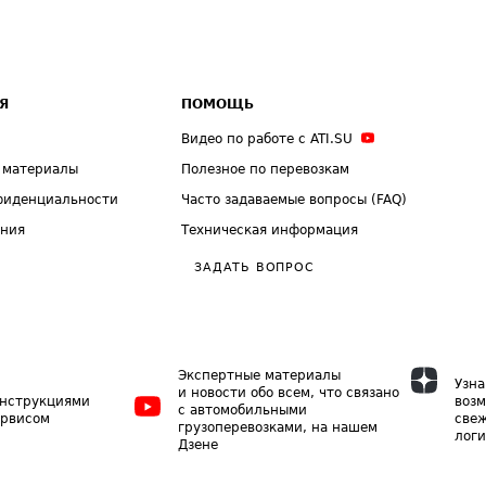
Я
ПОМОЩЬ
Видео по работе с ATI.SU
 материалы
Полезное по перевозкам
фиденциальности
Часто задаваемые вопросы (FAQ)
ения
Техническая информация
ЗАДАТЬ ВОПРОС
Экспертные материалы
Узна
и новости обо всем, что связано
инструкциями
возм
с автомобильными
ервисом
свеж
грузоперевозками, на нашем
логи
Дзене