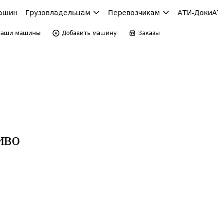
ашин
Грузовладельцам
Перевозчикам
АТИ-Доки
А
Ваши машины
Добавить машину
Заказы
иво