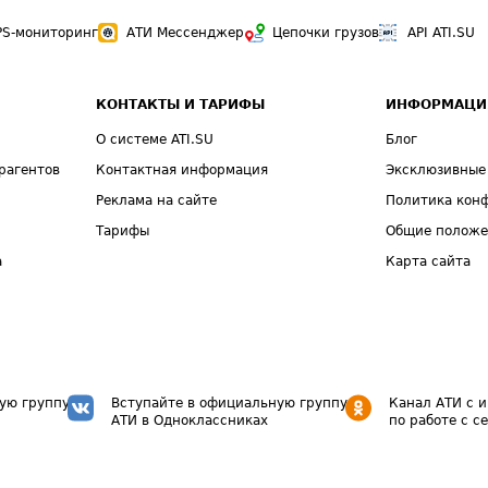
PS-мониторинг
АТИ Мессенджер
Цепочки грузов
API ATI.SU
КОНТАКТЫ И ТАРИФЫ
ИНФОРМАЦИ
О системе ATI.SU
Блог
рагентов
Контактная информация
Эксклюзивные
Реклама на сайте
Политика кон
Тарифы
Общие полож
а
Карта сайта
ую группу
Вступайте в официальную группу
Канал АТИ с 
АТИ в Одноклассниках
по работе с с