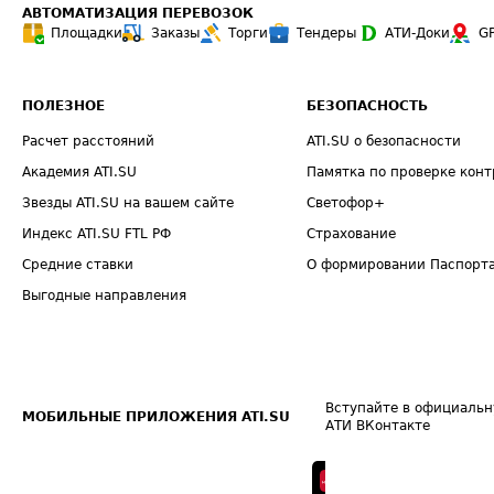
АВТОМАТИЗАЦИЯ ПЕРЕВОЗОК
Площадки
Заказы
Торги
Тендеры
АТИ-Доки
G
ПОЛЕЗНОЕ
БЕЗОПАСНОСТЬ
Расчет расстояний
ATI.SU о безопасности
Академия ATI.SU
Памятка по проверке конт
Звезды ATI.SU на вашем сайте
Светофор+
Индекс ATI.SU FTL РФ
Страхование
Средние ставки
О формировании Паспорт
Выгодные направления
Вступайте в официальн
МОБИЛЬНЫЕ ПРИЛОЖЕНИЯ ATI.SU
АТИ ВКонтакте