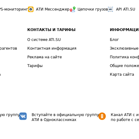
PS-мониторинг
АТИ Мессенджер
Цепочки грузов
API ATI.SU
КОНТАКТЫ И ТАРИФЫ
ИНФОРМАЦИ
О системе ATI.SU
Блог
рагентов
Контактная информация
Эксклюзивные
Реклама на сайте
Политика кон
Тарифы
Общие полож
а
Карта сайта
ую группу
Вступайте в официальную группу
Канал АТИ с 
АТИ в Одноклассниках
по работе с с