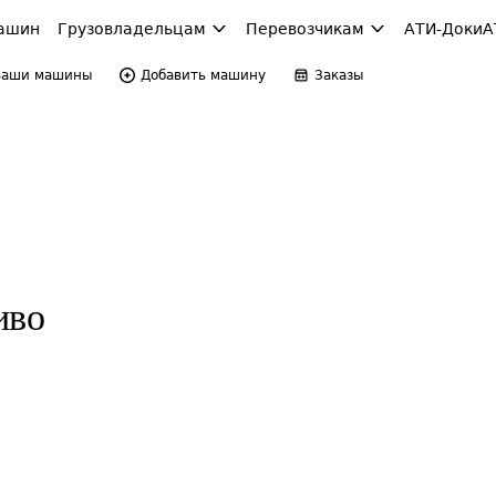
ашин
Грузовладельцам
Перевозчикам
АТИ-Доки
А
Ваши машины
Добавить машину
Заказы
иво