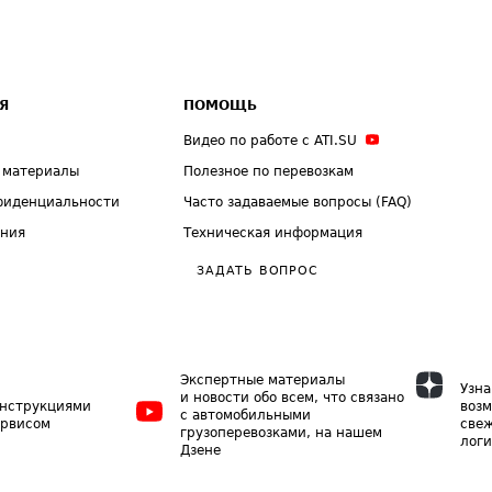
Я
ПОМОЩЬ
Видео по работе с ATI.SU
 материалы
Полезное по перевозкам
фиденциальности
Часто задаваемые вопросы (FAQ)
ения
Техническая информация
ЗАДАТЬ ВОПРОС
Экспертные материалы
Узна
и новости обо всем, что связано
инструкциями
возм
с автомобильными
ервисом
свеж
грузоперевозками, на нашем
логи
Дзене