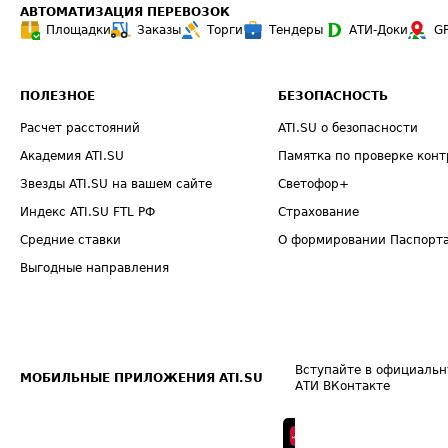
АВТОМАТИЗАЦИЯ ПЕРЕВОЗОК
Площадки
Заказы
Торги
Тендеры
АТИ-Доки
G
ПОЛЕЗНОЕ
БЕЗОПАСНОСТЬ
Расчет расстояний
ATI.SU о безопасности
Академия ATI.SU
Памятка по проверке конт
Звезды ATI.SU на вашем сайте
Светофор+
Индекс ATI.SU FTL РФ
Страхование
Средние ставки
О формировании Паспорт
Выгодные направления
Вступайте в официальн
МОБИЛЬНЫЕ ПРИЛОЖЕНИЯ ATI.SU
АТИ ВКонтакте