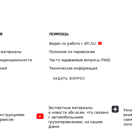
Я
ПОМОЩЬ
Видео по работе с ATI.SU
 материалы
Полезное по перевозкам
фиденциальности
Часто задаваемые вопросы (FAQ)
ения
Техническая информация
ЗАДАТЬ ВОПРОС
Экспертные материалы
Узна
и новости обо всем, что связано
инструкциями
возм
с автомобильными
ервисом
свеж
грузоперевозками, на нашем
логи
Дзене