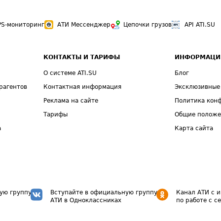
PS-мониторинг
АТИ Мессенджер
Цепочки грузов
API ATI.SU
КОНТАКТЫ И ТАРИФЫ
ИНФОРМАЦИ
О системе ATI.SU
Блог
рагентов
Контактная информация
Эксклюзивные
Реклама на сайте
Политика кон
Тарифы
Общие полож
а
Карта сайта
ую группу
Вступайте в официальную группу
Канал АТИ с 
АТИ в Одноклассниках
по работе с с