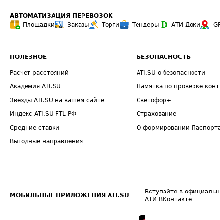
АВТОМАТИЗАЦИЯ ПЕРЕВОЗОК
Площадки
Заказы
Торги
Тендеры
АТИ-Доки
G
ПОЛЕЗНОЕ
БЕЗОПАСНОСТЬ
Расчет расстояний
ATI.SU о безопасности
Академия ATI.SU
Памятка по проверке конт
Звезды ATI.SU на вашем сайте
Светофор+
Индекс ATI.SU FTL РФ
Страхование
Средние ставки
О формировании Паспорт
Выгодные направления
Вступайте в официальн
МОБИЛЬНЫЕ ПРИЛОЖЕНИЯ ATI.SU
АТИ ВКонтакте