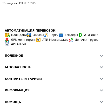
ID тендера в ATI.SU
18375
АВТОМАТИЗАЦИЯ ПЕРЕВОЗОК
Площадки
Заказы
Торги
Тендеры
АТИ-Доки
GPS-мониторинг
АТИ Мессенджер
Цепочки грузов
API ATI.SU
ПОЛЕЗНОЕ
Расчет расстояний
БЕЗОПАСНОСТЬ
Академия ATI.SU
ATI.SU о безопасности
Звезды ATI.SU на вашем сайте
КОНТАКТЫ И ТАРИФЫ
Памятка по проверке контрагентов
Индекс ATI.SU FTL РФ
О системе ATI.SU
Светофор+
Средние ставки
ИНФОРМАЦИЯ
Контактная информация
Страхование
Выгодные направления
Блог
Реклама на сайте
О формировании Паспорта
ПОМОЩЬ
Эксклюзивные материалы
Тарифы