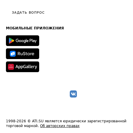
Видео по работе с ATI.SU
Политика конфиденциальности
Полезное по перевозкам
Общие положения
ЗАДАТЬ ВОПРОС
Часто задаваемые вопросы (FAQ)
Карта сайта
Техническая информация
МОБИЛЬНЫЕ ПРИЛОЖЕНИЯ
1998-2026
© ATI.SU является юридически зарегистрированной
торговой маркой.
Об авторских правах