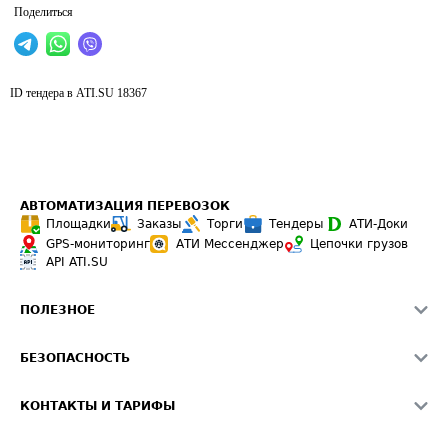
Поделиться
ID тендера в ATI.SU
18367
АВТОМАТИЗАЦИЯ ПЕРЕВОЗОК
Площадки
Заказы
Торги
Тендеры
АТИ-Доки
GPS-мониторинг
АТИ Мессенджер
Цепочки грузов
API ATI.SU
ПОЛЕЗНОЕ
Расчет расстояний
БЕЗОПАСНОСТЬ
Академия ATI.SU
ATI.SU о безопасности
Звезды ATI.SU на вашем сайте
КОНТАКТЫ И ТАРИФЫ
Памятка по проверке контрагентов
Индекс ATI.SU FTL РФ
О системе ATI.SU
Светофор+