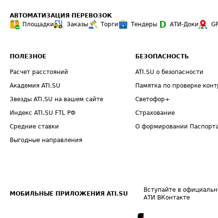
АВТОМАТИЗАЦИЯ ПЕРЕВОЗОК
Площадки
Заказы
Торги
Тендеры
АТИ-Доки
G
ПОЛЕЗНОЕ
БЕЗОПАСНОСТЬ
Расчет расстояний
ATI.SU о безопасности
Академия ATI.SU
Памятка по проверке конт
Звезды ATI.SU на вашем сайте
Светофор+
Индекс ATI.SU FTL РФ
Страхование
Средние ставки
О формировании Паспорт
Выгодные направления
Вступайте в официальн
МОБИЛЬНЫЕ ПРИЛОЖЕНИЯ ATI.SU
АТИ ВКонтакте