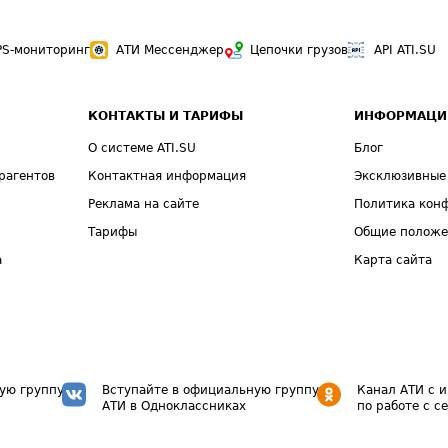
PS-мониторинг
АТИ Мессенджер
Цепочки грузов
API ATI.SU
КОНТАКТЫ И ТАРИФЫ
ИНФОРМАЦИ
О системе ATI.SU
Блог
рагентов
Контактная информация
Эксклюзивные
Реклама на сайте
Политика кон
Тарифы
Общие полож
а
Карта сайта
ую группу
Вступайте в официальную группу
Канал АТИ с 
АТИ в Одноклассниках
по работе с с