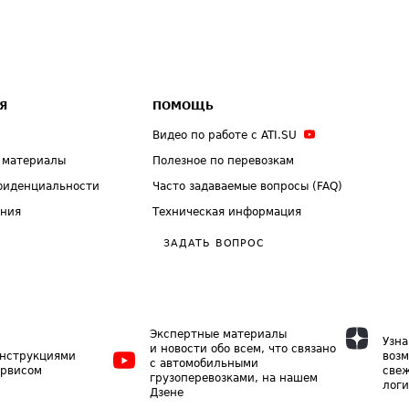
Я
ПОМОЩЬ
Видео по работе с ATI.SU
 материалы
Полезное по перевозкам
фиденциальности
Часто задаваемые вопросы (FAQ)
ения
Техническая информация
ЗАДАТЬ ВОПРОС
Экспертные материалы
Узна
и новости обо всем, что связано
инструкциями
возм
с автомобильными
ервисом
свеж
грузоперевозками, на нашем
логи
Дзене