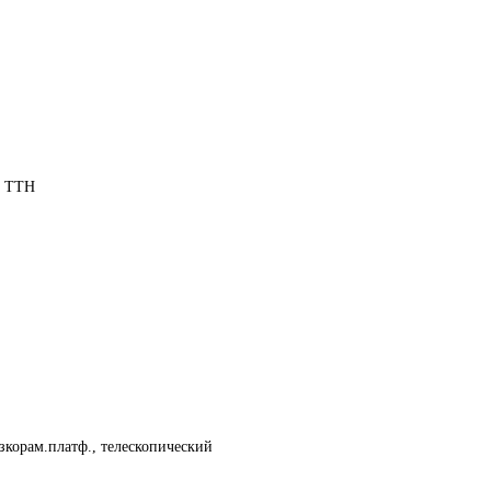
в ТТН
изкорам.платф., телескопический