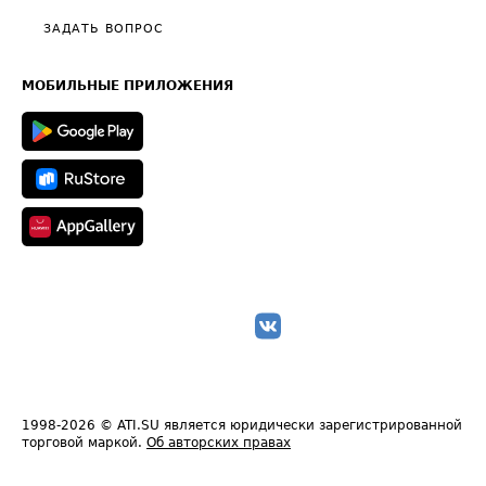
Полезное по перевозкам
Общие положения
ЗАДАТЬ ВОПРОС
Часто задаваемые вопросы (FAQ)
Карта сайта
Техническая информация
МОБИЛЬНЫЕ ПРИЛОЖЕНИЯ
1998-2026
© ATI.SU является юридически зарегистрированной
торговой маркой.
Об авторских правах