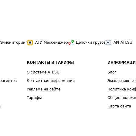
PS-мониторинг
АТИ Мессенджер
Цепочки грузов
API ATI.SU
КОНТАКТЫ И ТАРИФЫ
ИНФОРМАЦИ
О системе ATI.SU
Блог
рагентов
Контактная информация
Эксклюзивные
Реклама на сайте
Политика кон
Тарифы
Общие полож
а
Карта сайта