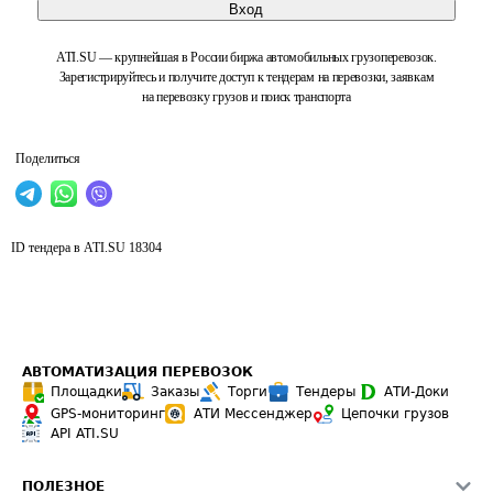
Вход
ATI.SU — крупнейшая в России биржа автомобильных грузоперевозок.
Зарегистрируйтесь и получите доступ к тендерам на перевозки, заявкам
на перевозку грузов и поиск транспорта
Поделиться
ID тендера в ATI.SU
18304
АВТОМАТИЗАЦИЯ ПЕРЕВОЗОК
Площадки
Заказы
Торги
Тендеры
АТИ-Доки
GPS-мониторинг
АТИ Мессенджер
Цепочки грузов
API ATI.SU
ПОЛЕЗНОЕ