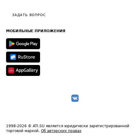
Тарифы
Видео по работе с ATI.SU
Политика конфиденциальности
Полезное по перевозкам
Общие положения
ЗАДАТЬ ВОПРОС
Часто задаваемые вопросы (FAQ)
Карта сайта
Техническая информация
МОБИЛЬНЫЕ ПРИЛОЖЕНИЯ
1998-2026
© ATI.SU является юридически зарегистрированной
торговой маркой.
Об авторских правах