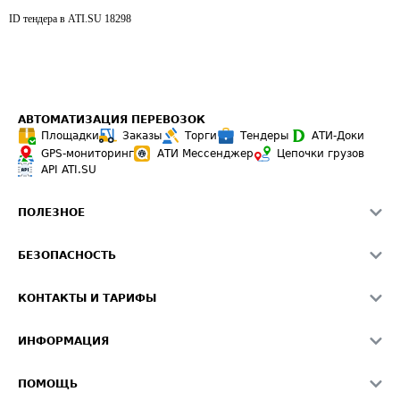
ID тендера в ATI.SU
18298
АВТОМАТИЗАЦИЯ ПЕРЕВОЗОК
Площадки
Заказы
Торги
Тендеры
АТИ-Доки
GPS-мониторинг
АТИ Мессенджер
Цепочки грузов
API ATI.SU
ПОЛЕЗНОЕ
Расчет расстояний
БЕЗОПАСНОСТЬ
Академия ATI.SU
ATI.SU о безопасности
Звезды ATI.SU на вашем сайте
КОНТАКТЫ И ТАРИФЫ
Памятка по проверке контрагентов
Индекс ATI.SU FTL РФ
О системе ATI.SU
Светофор+
Средние ставки
ИНФОРМАЦИЯ
Контактная информация
Страхование
Выгодные направления
Блог
Реклама на сайте
О формировании Паспорта
ПОМОЩЬ
Эксклюзивные материалы