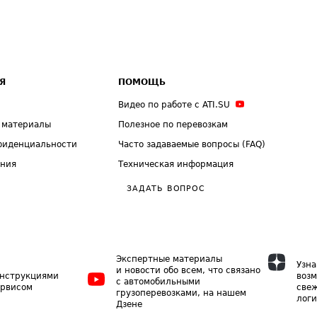
Я
ПОМОЩЬ
Видео по работе с ATI.SU
 материалы
Полезное по перевозкам
фиденциальности
Часто задаваемые вопросы (FAQ)
ения
Техническая информация
ЗАДАТЬ ВОПРОС
Экспертные материалы
Узна
и новости обо всем, что связано
инструкциями
возм
с автомобильными
ервисом
свеж
грузоперевозками, на нашем
логи
Дзене