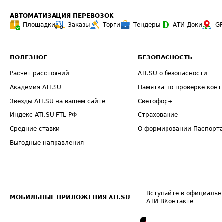
АВТОМАТИЗАЦИЯ ПЕРЕВОЗОК
Площадки
Заказы
Торги
Тендеры
АТИ-Доки
G
ПОЛЕЗНОЕ
БЕЗОПАСНОСТЬ
Расчет расстояний
ATI.SU о безопасности
Академия ATI.SU
Памятка по проверке конт
Звезды ATI.SU на вашем сайте
Светофор+
Индекс ATI.SU FTL РФ
Страхование
Средние ставки
О формировании Паспорт
Выгодные направления
Вступайте в официальн
МОБИЛЬНЫЕ ПРИЛОЖЕНИЯ ATI.SU
АТИ ВКонтакте