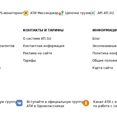
PS-мониторинг
АТИ Мессенджер
Цепочки грузов
API ATI.SU
КОНТАКТЫ И ТАРИФЫ
ИНФОРМАЦИ
О системе ATI.SU
Блог
рагентов
Контактная информация
Эксклюзивные
Реклама на сайте
Политика кон
Тарифы
Общие полож
а
Карта сайта
ую группу
Вступайте в официальную группу
Канал АТИ с 
АТИ в Одноклассниках
по работе с с