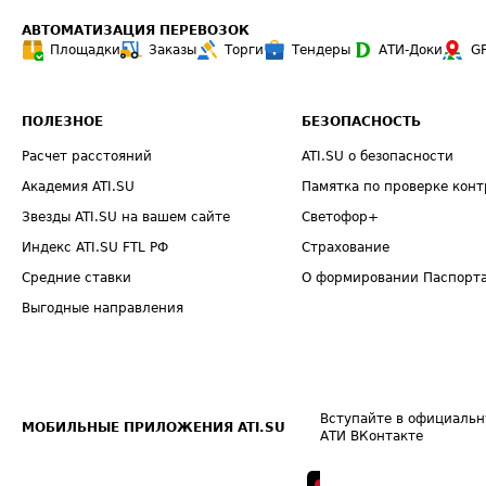
АВТОМАТИЗАЦИЯ ПЕРЕВОЗОК
Площадки
Заказы
Торги
Тендеры
АТИ-Доки
G
ПОЛЕЗНОЕ
БЕЗОПАСНОСТЬ
Расчет расстояний
ATI.SU о безопасности
Академия ATI.SU
Памятка по проверке конт
Звезды ATI.SU на вашем сайте
Светофор+
Индекс ATI.SU FTL РФ
Страхование
Средние ставки
О формировании Паспорт
Выгодные направления
Вступайте в официальн
МОБИЛЬНЫЕ ПРИЛОЖЕНИЯ ATI.SU
АТИ ВКонтакте