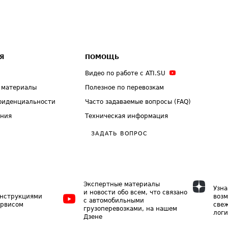
Я
ПОМОЩЬ
Видео по работе с ATI.SU
 материалы
Полезное по перевозкам
фиденциальности
Часто задаваемые вопросы (FAQ)
ения
Техническая информация
ЗАДАТЬ ВОПРОС
Экспертные материалы
Узна
и новости обо всем, что связано
инструкциями
возм
с автомобильными
ервисом
свеж
грузоперевозками, на нашем
логи
Дзене