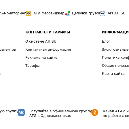
PS-мониторинг
АТИ Мессенджер
Цепочки грузов
API ATI.SU
КОНТАКТЫ И ТАРИФЫ
ИНФОРМАЦИ
О системе ATI.SU
Блог
рагентов
Контактная информация
Эксклюзивные
Реклама на сайте
Политика кон
Тарифы
Общие полож
а
Карта сайта
ую группу
Вступайте в официальную группу
Канал АТИ с 
АТИ в Одноклассниках
по работе с с