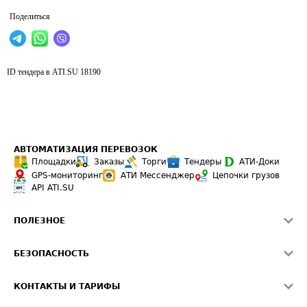
Поделиться
ID тендера в ATI.SU
18190
АВТОМАТИЗАЦИЯ ПЕРЕВОЗОК
Площадки
Заказы
Торги
Тендеры
АТИ-Доки
GPS-мониторинг
АТИ Мессенджер
Цепочки грузов
API ATI.SU
ПОЛЕЗНОЕ
Расчет расстояний
БЕЗОПАСНОСТЬ
Академия ATI.SU
ATI.SU о безопасности
Звезды ATI.SU на вашем сайте
КОНТАКТЫ И ТАРИФЫ
Памятка по проверке контрагентов
Индекс ATI.SU FTL РФ