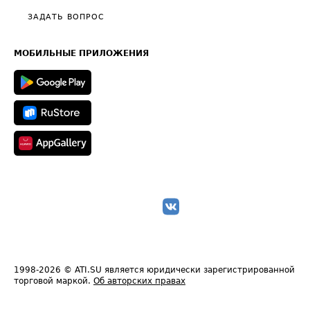
Полезное по перевозкам
Общие положения
ЗАДАТЬ ВОПРОС
Часто задаваемые вопросы (FAQ)
Карта сайта
Техническая информация
МОБИЛЬНЫЕ ПРИЛОЖЕНИЯ
1998-2026
© ATI.SU является юридически зарегистрированной
торговой маркой.
Об авторских правах