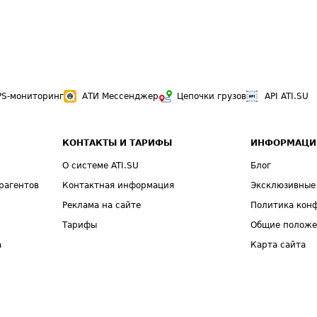
PS-мониторинг
АТИ Мессенджер
Цепочки грузов
API ATI.SU
КОНТАКТЫ И ТАРИФЫ
ИНФОРМАЦИ
О системе ATI.SU
Блог
рагентов
Контактная информация
Эксклюзивные
Реклама на сайте
Политика кон
Тарифы
Общие полож
а
Карта сайта