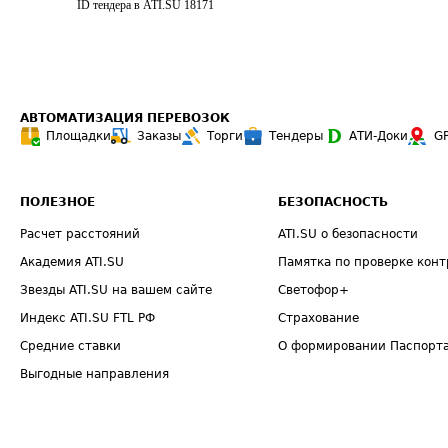
ID тендера в ATI.SU
18171
АВТОМАТИЗАЦИЯ ПЕРЕВОЗОК
Площадки
Заказы
Торги
Тендеры
АТИ-Доки
G
ПОЛЕЗНОЕ
БЕЗОПАСНОСТЬ
Расчет расстояний
ATI.SU о безопасности
Академия ATI.SU
Памятка по проверке конт
Звезды ATI.SU на вашем сайте
Светофор+
Индекс ATI.SU FTL РФ
Страхование
Средние ставки
О формировании Паспорт
Выгодные направления