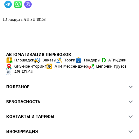
ID тендера в ATI.SU
18158
АВТОМАТИЗАЦИЯ ПЕРЕВОЗОК
Площадки
Заказы
Торги
Тендеры
АТИ-Доки
GPS-мониторинг
АТИ Мессенджер
Цепочки грузов
API ATI.SU
ПОЛЕЗНОЕ
Расчет расстояний
БЕЗОПАСНОСТЬ
Академия ATI.SU
ATI.SU о безопасности
Звезды ATI.SU на вашем сайте
КОНТАКТЫ И ТАРИФЫ
Памятка по проверке контрагентов
Индекс ATI.SU FTL РФ
О системе ATI.SU
Светофор+
Средние ставки
ИНФОРМАЦИЯ
Контактная информация
Страхование