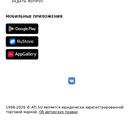
Общие положения
ЗАДАТЬ ВОПРОС
Часто задаваемые вопросы (FAQ)
Карта сайта
Техническая информация
МОБИЛЬНЫЕ ПРИЛОЖЕНИЯ
1998-2026
© ATI.SU является юридически зарегистрированной
торговой маркой.
Об авторских правах