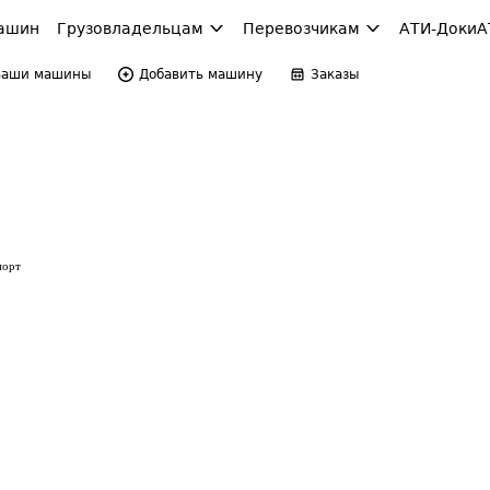
ашин
Грузовладельцам
Перевозчикам
АТИ-Доки
А
Ваши машины
Добавить машину
Заказы
порт