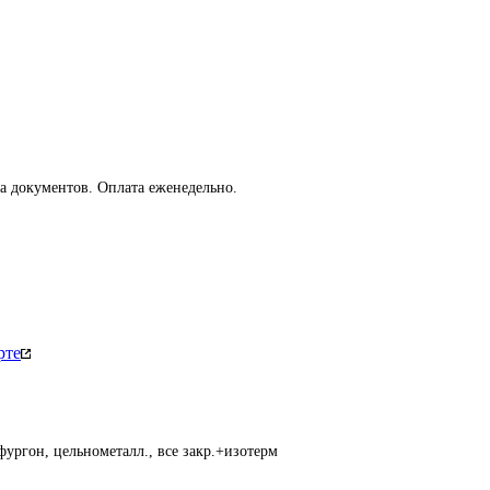
та документов. Оплата еженедельно.
рте
фургон, цельнометалл., все закр.+изотерм