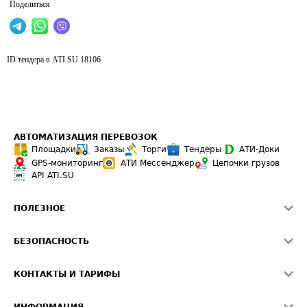
Поделиться
ID тендера в ATI.SU
18106
АВТОМАТИЗАЦИЯ ПЕРЕВОЗОК
Площадки
Заказы
Торги
Тендеры
АТИ-Доки
GPS-мониторинг
АТИ Мессенджер
Цепочки грузов
API ATI.SU
ПОЛЕЗНОЕ
Расчет расстояний
БЕЗОПАСНОСТЬ
Академия ATI.SU
ATI.SU о безопасности
Звезды ATI.SU на вашем сайте
КОНТАКТЫ И ТАРИФЫ
Памятка по проверке контрагентов
Индекс ATI.SU FTL РФ
О системе ATI.SU
Светофор+