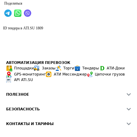
Поделиться
ID тендера в ATI.SU
1809
АВТОМАТИЗАЦИЯ ПЕРЕВОЗОК
Площадки
Заказы
Торги
Тендеры
АТИ-Доки
GPS-мониторинг
АТИ Мессенджер
Цепочки грузов
API ATI.SU
ПОЛЕЗНОЕ
Расчет расстояний
БЕЗОПАСНОСТЬ
Академия ATI.SU
ATI.SU о безопасности
Звезды ATI.SU на вашем сайте
КОНТАКТЫ И ТАРИФЫ
Памятка по проверке контрагентов
Индекс ATI.SU FTL РФ
О системе ATI.SU
Светофор+