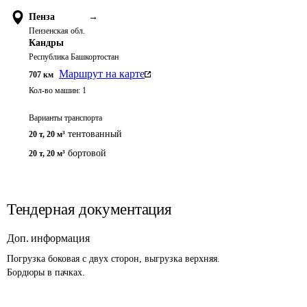
Пенза
→
Пензенская обл.
Кандры
Республика Башкортостан
Маршрут на карте
707
км
Кол-во машин:
1
Варианты транспорта
тентованный
20 т
,
20 м³
бортовой
20 т
,
20 м³
Тендерная документация
Доп. информация
Погрузка боковая с двух сторон, выгрузка верхняя. 

Бордюры в пачках.