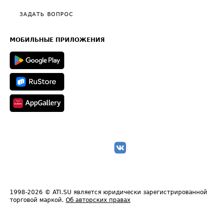
Политика конфиденциальности
Полезное по перевозкам
Общие положения
ЗАДАТЬ ВОПРОС
Часто задаваемые вопросы (FAQ)
Карта сайта
Техническая информация
МОБИЛЬНЫЕ ПРИЛОЖЕНИЯ
1998-2026
© ATI.SU является юридически зарегистрированной
торговой маркой.
Об авторских правах