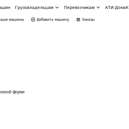
ашин
Грузовладельцам
Перевозчикам
АТИ-Доки
А
Ваши машины
Добавить машину
Заказы
ронной форме