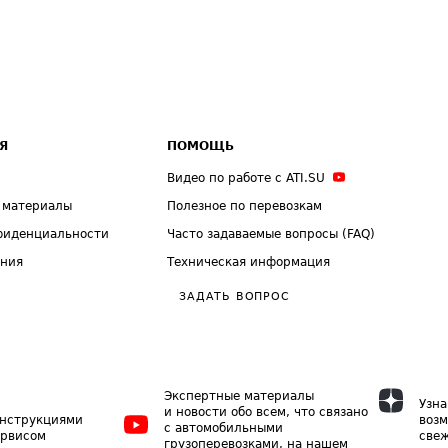
Я
ПОМОЩЬ
Видео по работе с ATI.SU
 материалы
Полезное по перевозкам
фиденциальности
Часто задаваемые вопросы (FAQ)
ения
Техническая информация
ЗАДАТЬ ВОПРОС
Экспертные материалы
Узна
и новости обо всем, что связано
инструкциями
возм
с автомобильными
ервисом
свеж
грузоперевозками, на нашем