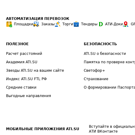
АВТОМАТИЗАЦИЯ ПЕРЕВОЗОК
Площадки
Заказы
Торги
Тендеры
АТИ-Доки
G
ПОЛЕЗНОЕ
БЕЗОПАСНОСТЬ
Расчет расстояний
ATI.SU о безопасности
Академия ATI.SU
Памятка по проверке конт
Звезды ATI.SU на вашем сайте
Светофор+
Индекс ATI.SU FTL РФ
Страхование
Средние ставки
О формировании Паспорт
Выгодные направления
Вступайте в официальн
МОБИЛЬНЫЕ ПРИЛОЖЕНИЯ ATI.SU
АТИ ВКонтакте