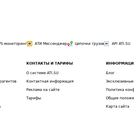
PS-мониторинг
АТИ Мессенджер
Цепочки грузов
API ATI.SU
КОНТАКТЫ И ТАРИФЫ
ИНФОРМАЦИ
О системе ATI.SU
Блог
рагентов
Контактная информация
Эксклюзивные
Реклама на сайте
Политика кон
Тарифы
Общие полож
а
Карта сайта