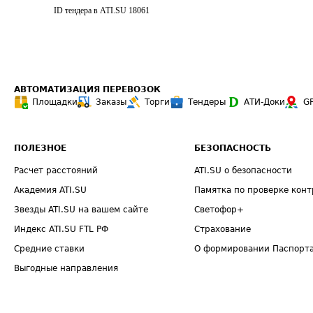
ID тендера в ATI.SU
18061
АВТОМАТИЗАЦИЯ ПЕРЕВОЗОК
Площадки
Заказы
Торги
Тендеры
АТИ-Доки
G
ПОЛЕЗНОЕ
БЕЗОПАСНОСТЬ
Расчет расстояний
ATI.SU о безопасности
Академия ATI.SU
Памятка по проверке конт
Звезды ATI.SU на вашем сайте
Светофор+
Индекс ATI.SU FTL РФ
Страхование
Средние ставки
О формировании Паспорт
Выгодные направления