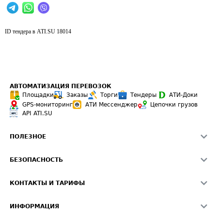
ID тендера в ATI.SU
18014
АВТОМАТИЗАЦИЯ ПЕРЕВОЗОК
Площадки
Заказы
Торги
Тендеры
АТИ-Доки
GPS-мониторинг
АТИ Мессенджер
Цепочки грузов
API ATI.SU
ПОЛЕЗНОЕ
Расчет расстояний
БЕЗОПАСНОСТЬ
Академия ATI.SU
ATI.SU о безопасности
Звезды ATI.SU на вашем сайте
КОНТАКТЫ И ТАРИФЫ
Памятка по проверке контрагентов
Индекс ATI.SU FTL РФ
О системе ATI.SU
Светофор+
Средние ставки
ИНФОРМАЦИЯ
Контактная информация
Страхование