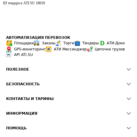
ID тендера в ATI.SU
18010
АВТОМАТИЗАЦИЯ ПЕРЕВОЗОК
Площадки
Заказы
Торги
Тендеры
АТИ-Доки
GPS-мониторинг
АТИ Мессенджер
Цепочки грузов
API ATI.SU
ПОЛЕЗНОЕ
Расчет расстояний
БЕЗОПАСНОСТЬ
Академия ATI.SU
ATI.SU о безопасности
Звезды ATI.SU на вашем сайте
КОНТАКТЫ И ТАРИФЫ
Памятка по проверке контрагентов
Индекс ATI.SU FTL РФ
О системе ATI.SU
Светофор+
Средние ставки
ИНФОРМАЦИЯ
Контактная информация
Страхование
Выгодные направления
Блог
Реклама на сайте
О формировании Паспорта
ПОМОЩЬ
Эксклюзивные материалы
Тарифы