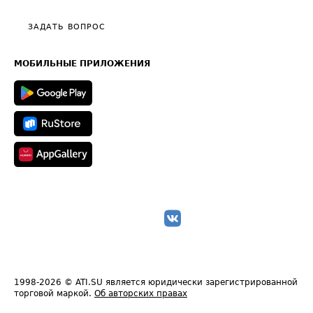
Видео по работе с ATI.SU
Политика конфиденциальности
Полезное по перевозкам
Общие положения
ЗАДАТЬ ВОПРОС
Часто задаваемые вопросы (FAQ)
Карта сайта
Техническая информация
МОБИЛЬНЫЕ ПРИЛОЖЕНИЯ
1998-2026
© ATI.SU является юридически зарегистрированной
торговой маркой.
Об авторских правах